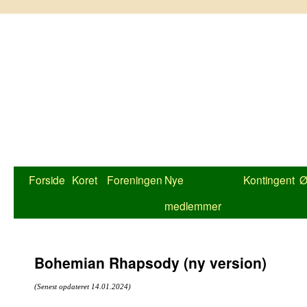
Hop
til
indhold
Forside
Koret
Foreningen
Nye
Kontingent
Ø
medlemmer
Bohemian Rhapsody (ny version)
(Senest opdateret 14.01.2024)