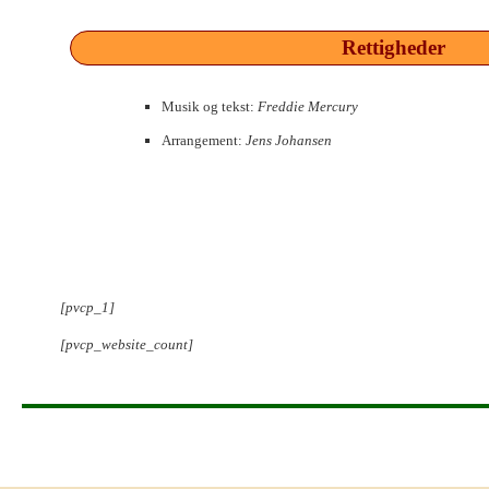
Rettigheder
Musik og tekst:
Freddie Mercury
Arrangement:
Jens Johansen
[pvcp_1]
[pvcp_website_count]