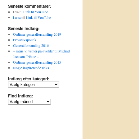
Seneste kommentarer:
Eva
til
Link til YouTube
Lasse
til
Link til YouTube
Seneste indlæg:
Ordinær generalforsamling 2019
Privatlivspolitik
Generalforsamling 2016
– mens vi venter på øvefiler til Michael
Jackson Tribute ….
Ordinær generalforsamling 2015
Nogle inspirerende links
Indlæg efter kategori:
Indlæg
efter
kategori:
Find indlæg:
Find
indlæg: