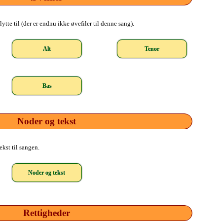
ytte til (der er endnu ikke øvefiler til denne sang).
Alt
Tenor
Bas
Noder og tekst
kst til sangen.
Noder og tekst
Rettigheder