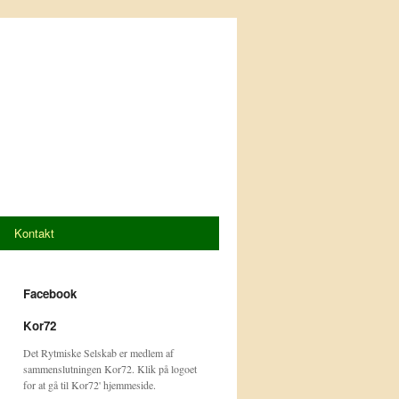
Kontakt
Facebook
Kor72
Det Rytmiske Selskab er medlem af
sammenslutningen Kor72. Klik på logoet
for at gå til Kor72' hjemmeside.