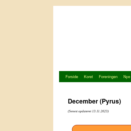
Hop
til
indhold
Forside
Koret
Foreningen
Nye
December (Pyrus)
(Senest opdateret 13.11.2023)