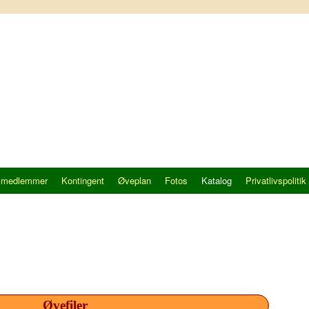
 medlemmer
Kontingent
Øveplan
Fotos
Katalog
Privatlivspolitik
Øvefiler