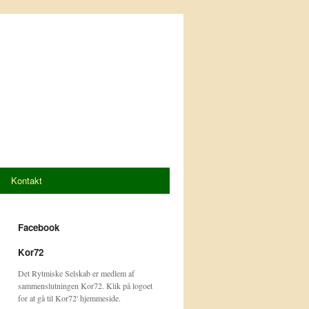
Kontakt
Facebook
Kor72
Det Rytmiske Selskab er medlem af
sammenslutningen Kor72. Klik på logoet
for at gå til Kor72' hjemmeside.