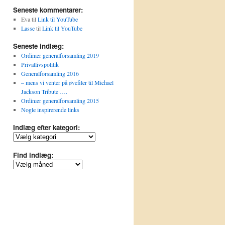
Seneste kommentarer:
Eva
til
Link til YouTube
Lasse
til
Link til YouTube
Seneste indlæg:
Ordinær generalforsamling 2019
Privatlivspolitik
Generalforsamling 2016
– mens vi venter på øvefiler til Michael
Jackson Tribute ….
Ordinær generalforsamling 2015
Nogle inspirerende links
Indlæg efter kategori:
Indlæg
efter
kategori:
Find indlæg:
Find
indlæg: