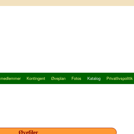
 medlemmer
Kontingent
Øveplan
Fotos
Katalog
Privatlivspolitik
Øvefiler