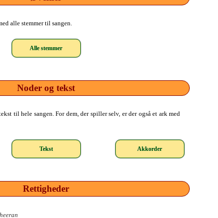
ed alle stemmer til sangen.
Alle stemmer
Noder og tekst
kst til hele sangen. For dem, der spiller selv, er der også et ark med
Tekst
Akkorder
Rettigheder
heeran