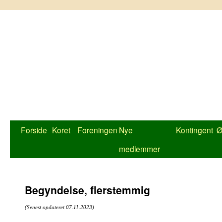
Hop
til
indhold
Forside
Koret
Foreningen
Nye
Kontingent
Ø
medlemmer
Begyndelse, flerstemmig
(Senest opdateret 07.11.2023)