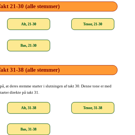
akt 21-30 (alle stemmer)
Alt, 21-30
Tenor, 21-30
Bas, 21-30
akt 31-38 (alle stemmer)
, at deres stemme starter i slutningen af takt 30. Denne tone er med
arter direkte på takt 31.
Alt, 31-38
Tenor, 31-38
Bas, 31-38