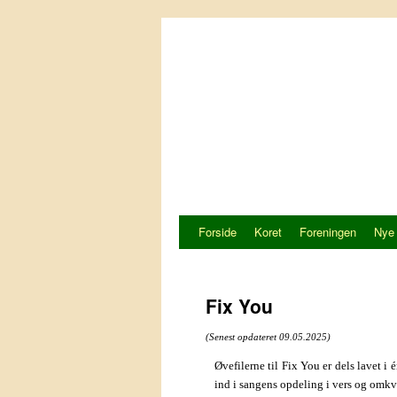
Hop
til
indhold
Forside
Koret
Foreningen
Nye
Fix You
(Senest opdateret 09.05.2025)
Øvefilerne til Fix You er dels lavet 
ind i sangens opdeling i vers og omk