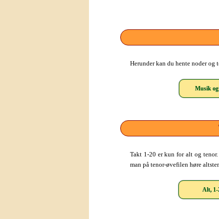
Herunder kan du hente noder og te
Musik og 
Takt 1-20 er kun for alt og teno
man på tenor-øvefilen høre altste
Alt, 1