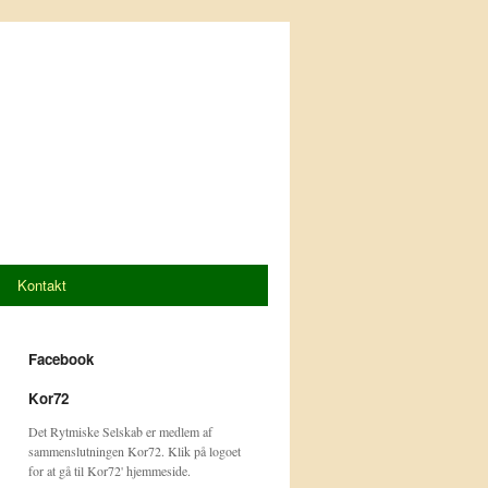
Kontakt
Facebook
Kor72
Det Rytmiske Selskab er medlem af
sammenslutningen Kor72. Klik på logoet
for at gå til Kor72' hjemmeside.