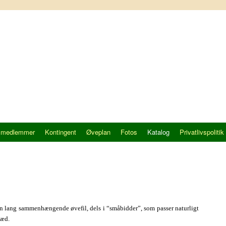
 medlemmer
Kontingent
Øveplan
Fotos
Katalog
Privatlivspolitik
i én lang sammenhængende øvefil, dels i “småbidder”, som passer naturligt
væd.