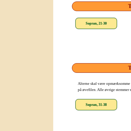
T
Sopran, 21-30
T
Alterne skal være opmærksomme på
på øvefilen. Alle øvrige stemmer st
Sopran, 31-38