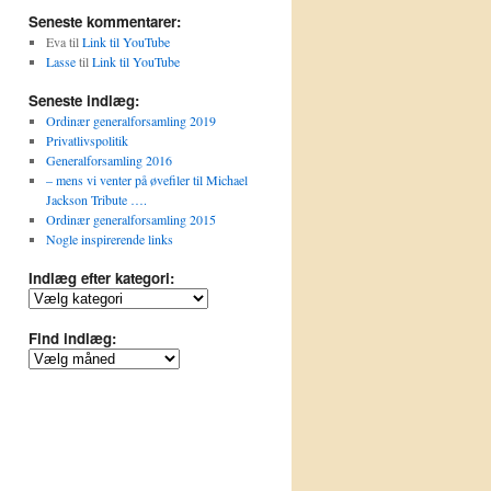
Seneste kommentarer:
Eva
til
Link til YouTube
Lasse
til
Link til YouTube
Seneste indlæg:
Ordinær generalforsamling 2019
Privatlivspolitik
Generalforsamling 2016
– mens vi venter på øvefiler til Michael
Jackson Tribute ….
Ordinær generalforsamling 2015
Nogle inspirerende links
Indlæg efter kategori:
Indlæg
efter
kategori:
Find indlæg:
Find
indlæg: