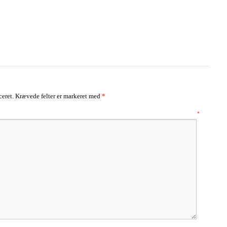
ceret.
Krævede felter er markeret med
*
mentar
*