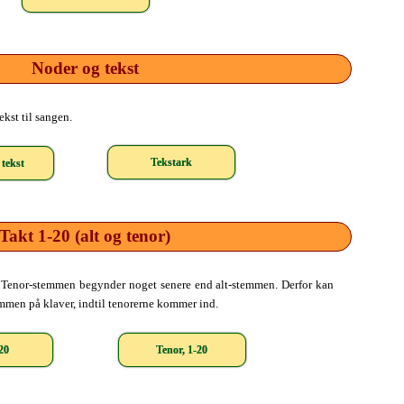
Noder og tekst
kst til sangen.
Tekstark
tekst
Takt 1-20 (alt og tenor)
r. Tenor-stemmen begynder noget senere end alt-stemmen. Derfor kan
mmen på klaver, indtil tenorerne kommer ind.
-20
Tenor, 1-20