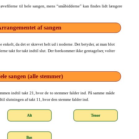
 øvefilerne til hele sangen, mens “småbidderne” kan findes lidt længere
rrangementet af sangen
 enkelt, da det er skrevet helt ud i noderne. Det betyder, at man blot
derne takt for takt indtil slut. Der forekommer ikke gentagelser, volter
ele sangen (alle stemmer)
emmen indtil takt 21, hvor de to stemmer falder ind. På samme måde
il slutningen af takt 11, hvor den stemme falder ind.
Alt
Tenor
Bas