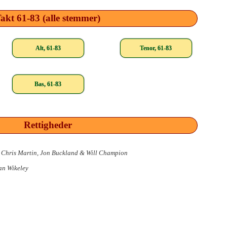
akt 61-83 (alle stemmer)
Alt, 61-83
Tenor, 61-83
Bas, 61-83
Rettigheder
 Chris Martin, Jon Buckland & Will Champion
an Wikeley