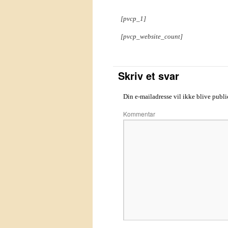
[pvcp_1]
[pvcp_website_count]
Skriv et svar
Din e-mailadresse vil ikke blive publi
Kom