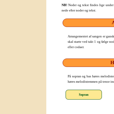
NB!
Noder og tekst findes lige under
nede efter noder og tekst.
A
Arrangementet af sangen er ganske
skal starte ved takt 1 og følge no
eller codaer.
H
På sopran og bas høres melodist
høres melodistemmen på tenor indt
Sopran