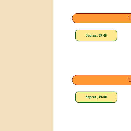
T
Sopran, 39-48
T
Sopran, 49-60