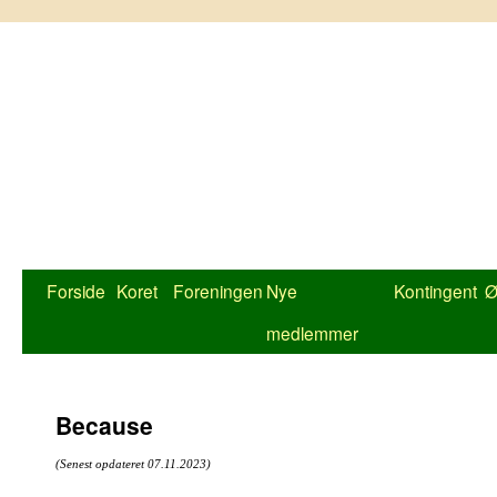
Hop
til
indhold
Forside
Koret
Foreningen
Nye
Kontingent
Ø
medlemmer
Because
(Senest opdateret 07.11.2023)