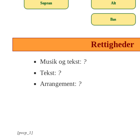
Sopran
Alt
Bas
Rettigheder
Musik og tekst:
?
Tekst:
?
Arrangement:
?
[pvcp_1]