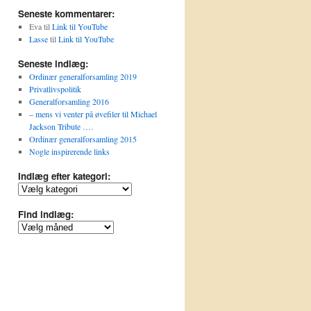
Seneste kommentarer:
Eva
til
Link til YouTube
Lasse
til
Link til YouTube
Seneste indlæg:
Ordinær generalforsamling 2019
Privatlivspolitik
Generalforsamling 2016
– mens vi venter på øvefiler til Michael
Jackson Tribute ….
Ordinær generalforsamling 2015
Nogle inspirerende links
Indlæg efter kategori:
Indlæg
efter
kategori:
Find indlæg:
Find
indlæg: