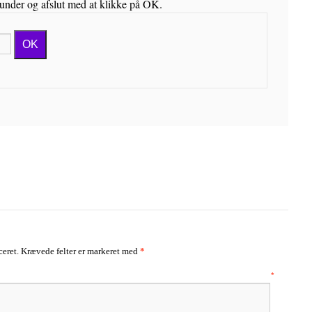
runder og afslut med at klikke på OK.
OK
ceret.
Krævede felter er markeret med
*
mentar
*