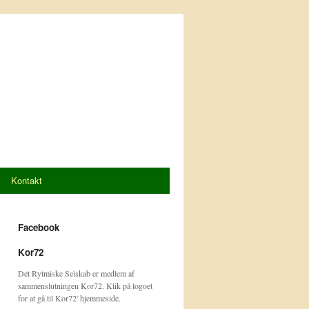
Kontakt
Facebook
Kor72
Det Rytmiske Selskab er medlem af
sammenslutningen Kor72. Klik på logoet
for at gå til Kor72' hjemmeside.