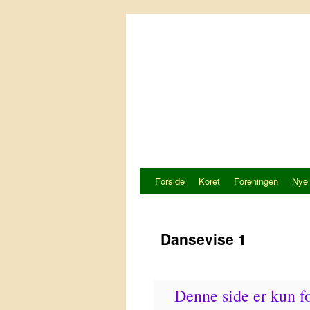
Hop
til
indhold
Forside
Koret
Foreningen
Nye
Dansevise 1
Denne side er kun 