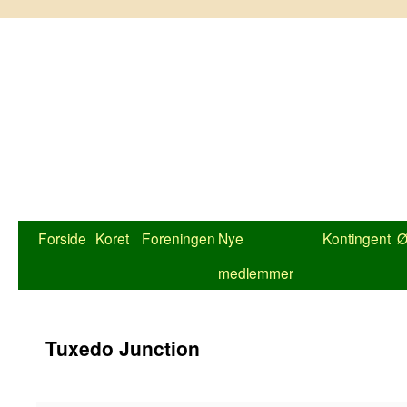
Hop
til
indhold
Forside
Koret
Foreningen
Nye
Kontingent
Ø
medlemmer
Tuxedo Junction