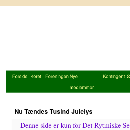
Hop
til
indhold
Forside
Koret
Foreningen
Nye
Kontingent
Ø
medlemmer
Nu Tændes Tusind Julelys
Denne side er kun for Det Rytmiske 