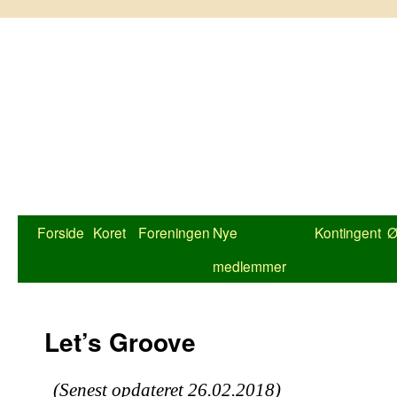
Hop
til
indhold
Forside
Koret
Foreningen
Nye
Kontingent
Ø
medlemmer
Let’s Groove
(Senest opdateret 26.02.2018)