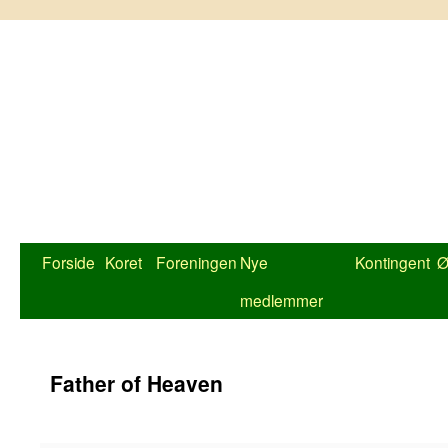
Hop
til
indhold
Forside
Koret
Foreningen
Nye
Kontingent
Ø
medlemmer
Father of Heaven