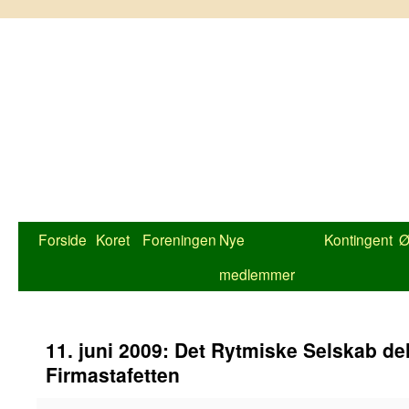
Hop
til
indhold
Forside
Koret
Foreningen
Nye
Kontingent
Ø
medlemmer
11. juni 2009: Det Rytmiske Selskab delt
Firmastafetten