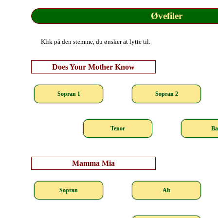
Øvefiler
Klik på den stemme, du ønsker at lytte til.
Does Your Mother Know
Sopran 1
Sopran 2
Tenor
Ba
Mamma Mia
Sopran
Alt