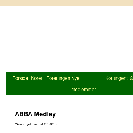
Hop
til
indhold
Forside
Koret
Foreningen
Nye
Kontingent
Ø
medlemmer
ABBA Medley
(Senest opdateret 24.09.2025)