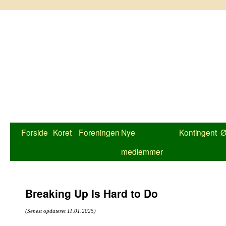
Hop
til
indhold
Forside
Koret
Foreningen
Nye
Kontingent
Ø
medlemmer
Breaking Up Is Hard to Do
(Senest opdateret 11.01.2025)