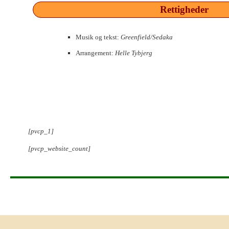
Rettigheder
Musik og tekst:
Greenfield/Sedaka
Arrangement:
Helle Tybjerg
[pvcp_1]
[pvcp_website_count]