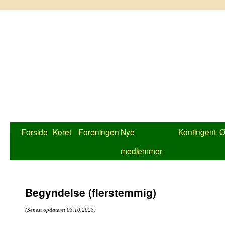
Hop
til
indhold
Forside
Koret
Foreningen
Nye
Kontingent
Ø
medlemmer
Begyndelse (flerstemmig)
(Senest opdateret 03.10.2023)