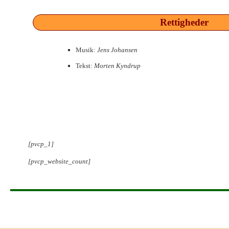
Rettigheder
Musik:
Jens Johansen
Tekst:
Morten Kyndrup
[pvcp_1]
[pvcp_website_count]