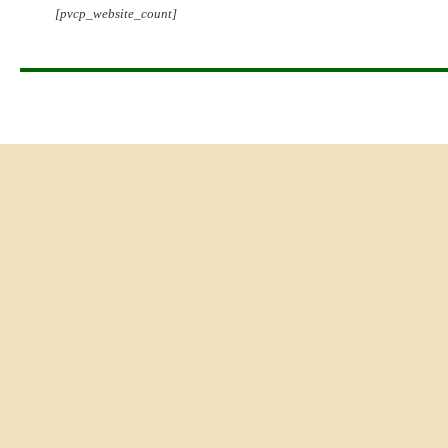
[pvcp_website_count]