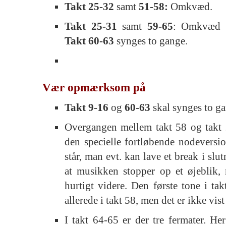
Takt 25-32
samt
51-58:
Omkvæd.
Takt 25-31
samt
59-65
: Omkvæd o
Takt 60-63
synges to gange.
Vær opmærksom på
Takt 9-16
og
60-63
skal synges to g
Overgangen mellem takt 58 og takt 2
den specielle fortløbende nodeversion
står, man evt. kan lave et break i slut
at musikken stopper op et øjeblik, 
hurtigt videre. Den første tone i ta
allerede i takt 58, men det er ikke vis
I takt 64-65 er der tre fermater. H