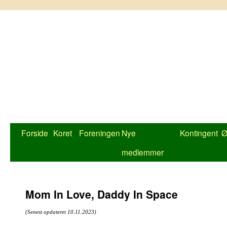
Hop
til
indhold
Forside
Koret
Foreningen
Nye
Kontingent
Ø
medlemmer
Mom In Love, Daddy In Space
(Senest opdateret 10.11.2023)