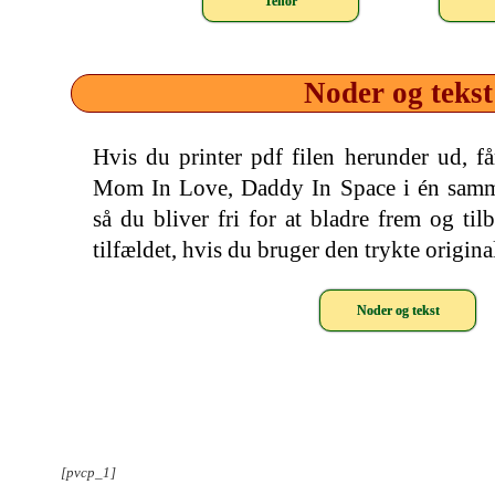
Tenor
Noder og tekst
Hvis du printer pdf filen herunder ud, f
Mom In Love, Daddy In Space i én sam
så du bliver fri for at bladre frem og til
tilfældet, hvis du bruger den trykte origin
Noder og tekst
[pvcp_1]