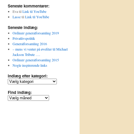
Seneste kommentarer:
Eva
til
Link til YouTube
Lasse
til
Link til YouTube
Seneste indlæg:
Ordinær generalforsamling 2019
Privatlivspolitik
Generalforsamling 2016
– mens vi venter på øvefiler til Michael
Jackson Tribute ….
Ordinær generalforsamling 2015
Nogle inspirerende links
Indlæg efter kategori:
Indlæg
efter
kategori:
Find indlæg:
Find
indlæg: