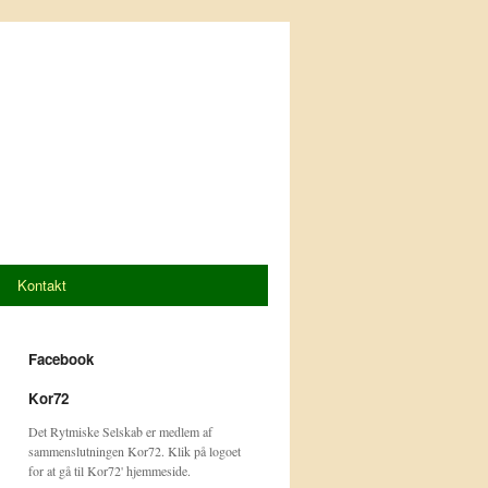
Kontakt
Facebook
Kor72
Det Rytmiske Selskab er medlem af
sammenslutningen Kor72. Klik på logoet
for at gå til Kor72' hjemmeside.