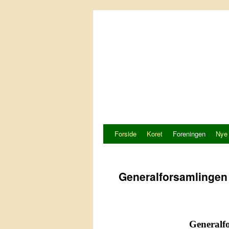
Hop
til
indhold
Forside
Koret
Foreningen
Nye
Generalforsamlingen
Generalfo