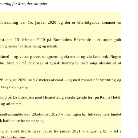
etning for året, der var gået:
lforsamling var 15. januar 2020 og der er efterfølgende kommet en
est den 15. februar 2020 på Bornholms Efterskole – et super godt
 og masser af dans, sang og musik.
måned – og vi har prøvet sangtræning via nettet og via facebook. Nogen
dre. Men vi må nok sige at fysisk fremmøde med sang absolut er at
n 26. august 2020 med 2 meters afstand – og med masser af afspritning og
 sangere pr. gang.
shop på Davidskolen med Henriette og efterfølgende fest på Kanns Hotel.
 og aften mm.
 medlemsmøde den 28.oktober 2020 – men ugen før lukkede hele landet
k haft pause fra vores sang.
sen, at koret skulle have pause fra januar 2021 – august 2021 – set i
ftig beslutning.