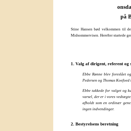
onsda
på B
Stine Hansen bød velkommen til de
Midsommervisen. Herefter startede ge
1. Valg af dirigent, referent o
Ebbe Rønne blev foreslået og
Pedersen og Thomas Koefoed b
Ebbe takkede for valget og ku
varsel, der er i vores vedtæg
afholdt som en ordinær gener
ingen indvendinger.
2. Bestyrelsens beretning