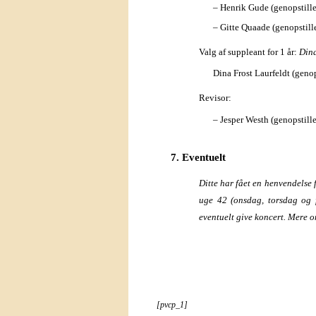
– Henrik Gude (genopstille
– Gitte Quaade (genopstill
Valg af suppleant for 1 år:
Dina
Dina Frost Laurfeldt (genop
Revisor:
– Jesper Westh (genopstille
7. Eventuelt
Ditte har fået en henvendelse
uge 42 (onsdag, torsdag og
eventuelt give koncert. Mere o
[pvcp_1]