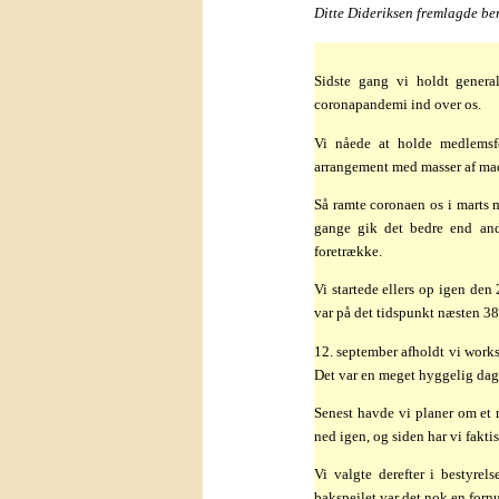
Ditte Dideriksen fremlagde ber
–
Sidste gang vi holdt genera
coronapandemi ind over os.
Vi nåede at holde medlemsf
arrangement med masser af mad
Så ramte coronaen os i marts 
gange gik det bedre end an
foretrække.
Vi startede ellers op igen de
var på det tidspunkt næsten 38
12. september afholdt vi work
Det var en meget hyggelig dag
Senest havde vi planer om et
ned igen, og siden har vi faktis
Vi valgte derefter i bestyrel
bakspejlet var det nok en fornu