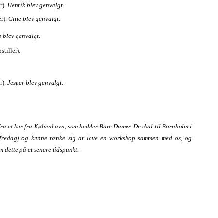
r).
Henrik blev genvalgt
.
er).
Gitte blev genvalgt
.
 blev genvalgt
.
stiller).
r).
Jesper blev genvalgt
.
 fra et kor fra København, som hedder Bare Damer. De skal til Bornholm i
 fredag) og kunne tænke sig at lave en workshop sammen med os, og
m dette på et senere tidspunkt.