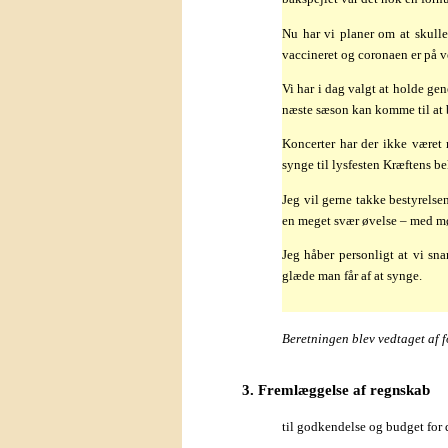
Nu har vi planer om at skulle
vaccineret og coronaen er på v
Vi har i dag valgt at holde ge
næste sæson kan komme til at b
Koncerter har der ikke været
synge til lysfesten Kræftens 
Jeg vil gerne takke bestyrelse
en meget svær øvelse – med mød
Jeg håber personligt at vi s
glæde man får af at synge.
–
Beretningen blev vedtaget af 
3. Fremlæggelse af regnskab
til godkendelse og budget for 