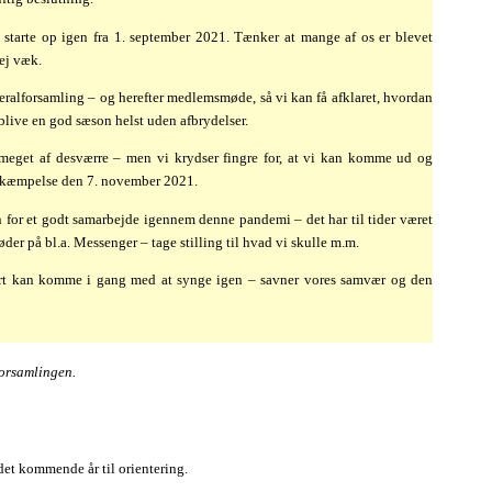
 starte op igen fra 1. september 2021. Tænker at mange af os er blevet
ej væk.
neralforsamling – og herefter medlemsmøde, så vi kan få afklaret, hvordan
live en god sæson helst uden afbrydelser.
 meget af desværre – men vi krydser fingre for, at vi kan komme ud og
bekæmpelse den 7. november 2021.
n for et godt samarbejde igennem denne pandemi – det har til tider været
er på bl.a. Messenger – tage stilling til hvad vi skulle m.m.
nart kan komme i gang med at synge igen – savner vores samvær og den
forsamlingen.
det kommende år til orientering.