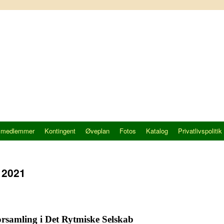
 medlemmer
Kontingent
Øveplan
Fotos
Katalog
Privatlivspolitik
 2021
rsamling i Det Rytmiske Selskab